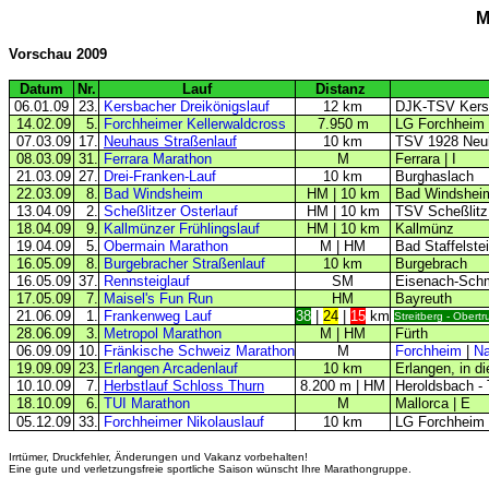
M
Vorschau 2009
Datum
Nr.
Lauf
Distanz
06.01.09
23.
Kersbacher Dreikönigslauf
12 km
DJK-TSV Kers
14.02.09
5.
Forchheimer Kellerwaldcross
7.950 m
LG Forchheim
07.03.09
17.
Neuhaus Straßenlauf
10 km
TSV 1928 Neuh
08.03.09
31.
Ferrara Marathon
M
Ferrara | I
21.03.09
27.
Drei-Franken-Lauf
10 km
Burghaslach
22.03.09
8.
Bad Windsheim
HM | 10 km
Bad Windshei
13.04.09
2.
Scheßlitzer Osterlauf
HM | 10 km
TSV Scheßlitz
18.04.09
9.
Kallmünzer Frühlingslauf
HM | 10 km
Kallmünz
19.04.09
5.
Obermain Marathon
M | HM
Bad Staffelste
16.05.09
8.
Burgebracher Straßenlauf
10 km
Burgebrach
16.05.09
37.
Rennsteiglauf
SM
Eisenach-Schm
17.05.09
7.
Maisel's Fun Run
HM
Bayreuth
21.06.09
1.
Frankenweg Lauf
38
|
24
|
15
km
Streitberg - Obert
28.06.09
3.
Metropol Marathon
M | HM
Fürth
06.09.09
10.
Fränkische Schweiz Marathon
M
Forchheim
|
Na
19.09.09
23.
Erlangen Arcadenlauf
10 km
Erlangen, in d
10.10.09
7.
Herbstlauf Schloss Thurn
8.200 m | HM
Heroldsbach - 
18.10.09
6.
TUI Marathon
M
Mallorca | E
05.12.09
33.
Forchheimer Nikolauslauf
10 km
LG Forchheim
Irrtümer, Druckfehler, Änderungen und Vakanz vorbehalten!
Eine gute und verletzungsfreie sportliche Saison wünscht Ihre Marathongruppe.